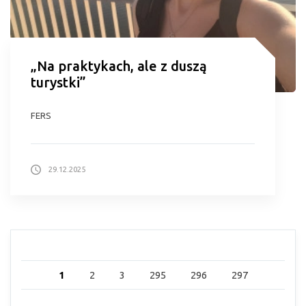
„Na praktykach, ale z duszą
turystki”
FERS
29.12.2025
1
2
3
295
296
297