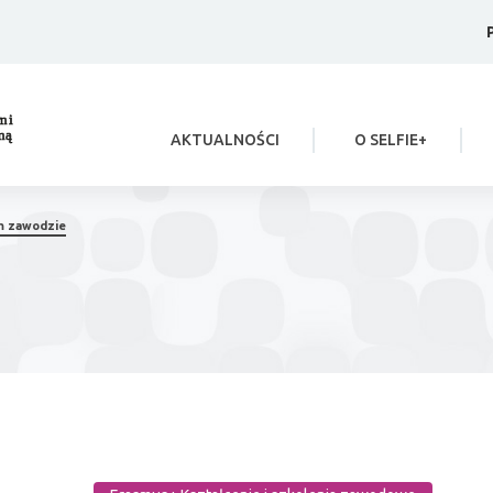
link otwiera się w nowje karcie
AKTUALNOŚCI
O SELFIE+
m zawodzie