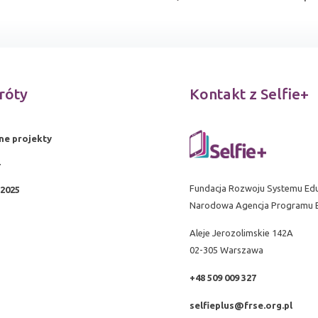
róty
Kontakt z Selfie+
ne projekty
+
Fundacja Rozwoju Systemu Edu
2025
Narodowa Agencja Programu 
Aleje Jerozolimskie 142A
02-305 Warszawa
+48 509 009 327
selfieplus@frse.org.pl