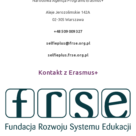
Narodowa Agencja Programu Erasmus+
Aleje Jerozolimskie 142A
02-305 Warszawa
+48 509 009 327
selfieplus@frse.org.pl
selfieplus.frse.org.pl
Kontakt z Erasmus+