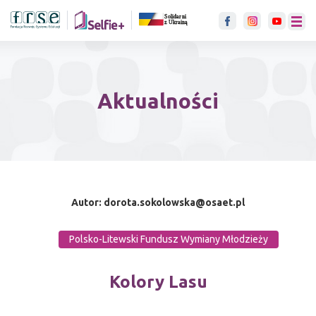
link otwiera się w nowje karci
menu
Aktualności
Autor: dorota.sokolowska@osaet.pl
Polsko-Litewski Fundusz Wymiany Młodzieży
Kolory Lasu