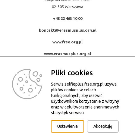
02-305 Warszawa
+48 22 463 10 00
kontakt@erasmusplus.org.pl
www.frse.org.pl
www.erasmusplus.org.pl
Pliki cookies
Serwis selfieplus.frse.org.pl używa
© Konkurs Selfie+ 2015-2026. Wszystkie prawa zastrzeżone.
plików cookies w celach
Kopiowanie, powielanie i wykorzystywanie zdjęć bez zgody autora
funkcjonalnych, aby ułatwić
użytkownikom korzystanie z witryny
zabronione.
oraz w celu tworzenia anonimowych
Pliki Cookies
statystyk serwisu.
Deklaracja dostępności serwisu selfieplus.frse.org.pl
Ustawienia
Akceptuję
Projekt i realizacja: