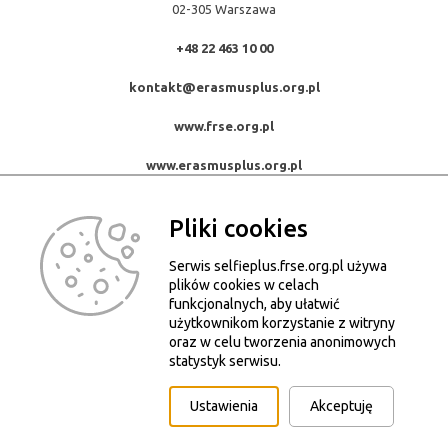
02-305 Warszawa
+48 22 463 10 00
kontakt@erasmusplus.org.pl
www.frse.org.pl
www.erasmusplus.org.pl
Pliki cookies
Serwis selfieplus.frse.org.pl używa
© Konkurs Selfie+ 2015-2026. Wszystkie prawa zastrzeżone.
plików cookies w celach
Kopiowanie, powielanie i wykorzystywanie zdjęć bez zgody autora
funkcjonalnych, aby ułatwić
użytkownikom korzystanie z witryny
zabronione.
oraz w celu tworzenia anonimowych
Pliki Cookies
statystyk serwisu.
Deklaracja dostępności serwisu selfieplus.frse.org.pl
Ustawienia
Akceptuję
Projekt i realizacja: