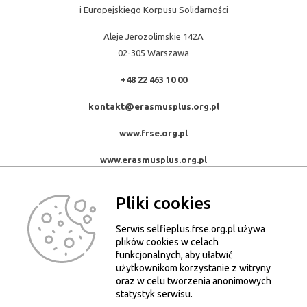
i Europejskiego Korpusu Solidarności
Aleje Jerozolimskie 142A
02-305 Warszawa
+48 22 463 10 00
kontakt@erasmusplus.org.pl
www.frse.org.pl
www.erasmusplus.org.pl
Pliki cookies
Serwis selfieplus.frse.org.pl używa
© Konkurs Selfie+ 2015-2026. Wszystkie prawa zastrzeżone.
plików cookies w celach
Kopiowanie, powielanie i wykorzystywanie zdjęć bez zgody autora
funkcjonalnych, aby ułatwić
użytkownikom korzystanie z witryny
zabronione.
oraz w celu tworzenia anonimowych
Pliki Cookies
statystyk serwisu.