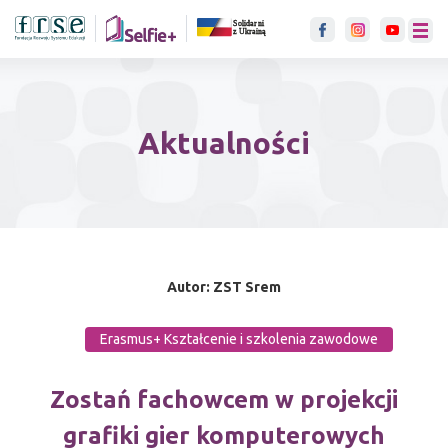
link otwiera się w nowje karci
menu
Aktualności
Autor: ZST Srem
Erasmus+ Kształcenie i szkolenia zawodowe
Zostań fachowcem w projekcji
grafiki gier komputerowych